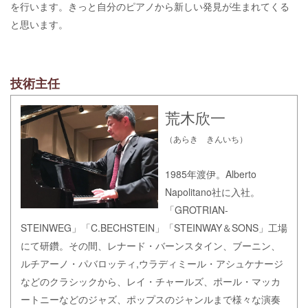
を行います。きっと自分のピアノから新しい発見が生まれてくる
と思います。
技術主任
荒木欣一
（あらき きんいち）
1985年渡伊。Alberto
Napolitano社に入社。
「GROTRIAN-
STEINWEG」「C.BECHSTEIN」「STEINWAY＆SONS」工場
にて研鑽。その間、レナード・バーンスタイン、ブーニン、
ルチアーノ・パバロッティ,ウラディミール・アシュケナージ
などのクラシックから、レイ・チャールズ、ポール・マッカ
ートニーなどのジャズ、ポップスのジャンルまで様々な演奏